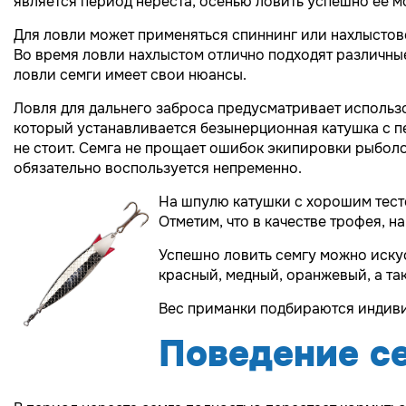
является период нереста, осенью ловить успешно ее 
Для ловли может применяться спиннинг или нахлыстов
Во время ловли нахлыстом отлично подходят различны
ловли семги имеет свои нюансы.
Ловля для дальнего заброса предусматривает использо
который устанавливается безынерционная катушка с пе
не стоит. Семга не прощает ошибок экипировки рыболо
обязательно воспользуется непременно.
На шпулю катушки с хорошим тесто
Отметим, что в качестве трофея, 
Успешно ловить семгу можно искус
красный, медный, оранжевый, а та
Вес приманки подбираются индивид
Поведение се