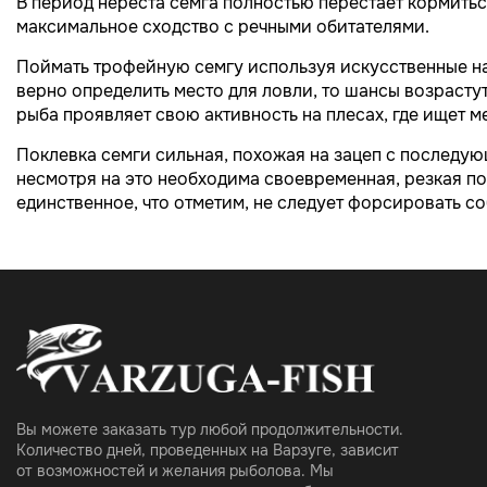
В период нереста семга полностью перестает кормитьс
максимальное сходство с речными обитателями.
Поймать трофейную семгу используя искусственные наж
верно определить место для ловли, то шансы возрастут
рыба проявляет свою активность на плесах, где ищет ме
Поклевка семги сильная, похожая на зацеп с последую
несмотря на это необходима своевременная, резкая по
единственное, что отметим, не следует форсировать со
Вы можете заказать тур любой продолжительности.
Количество дней, проведенных на Варзуге, зависит
от возможностей и желания рыболова. Мы