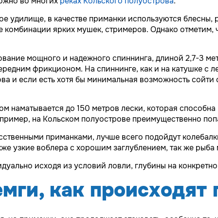
можно во многих
реках Кольского полуострова
.
ое удилище, в качестве приманки используются блесны, 
е комбинации ярких мушек, стримеров. Однако отметим, 
вание мощного и надежного спиннинга, длиной 2,7-3 метр
редним фрикционом. На спиннинге, как и на катушке с л
ва и если есть хотя бы минимальная возможность сойти 
м наматывается до 150 метров лески, которая способна 
например, на Кольском полуострове преимущественно поп
ственными приманками, лучше всего подойдут колебалки 
кже узкие воблера с хорошим заглублением, так же рыба
уально исходя из условий ловли, глубины на конкретном
мги, как происходят 