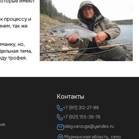
 которые имеют
к процессу и
нем, так же
манку, но,
дельная тема,
оду трофея.
Контакты
+7 (911) 312-27-86
+7 (921) 155-39-76
ние
oleg.varzuga@yandex.ru
Мурманская область, село