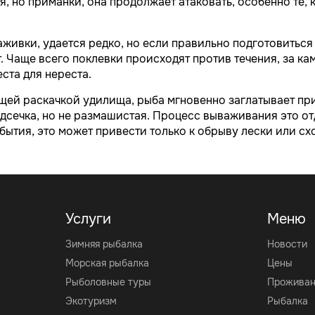
я, но приманки, она продолжает атаковать, особенно те,
ивки, удается редко, но если правильно подготовиться 
. Чаще всего поклевки происходят против течения, за кам
ста для нереста.
щей раскачкой удилища, рыба мгновенно заглатывает при
дсечка, но не размашистая. Процесс вываживания это от
бытия, это может привести только к обрыву лески или сх
Услуги
Меню
Зимняя рыбалка
Новости
Морская рыбалка
Цены
Рыболовные туры
Прожива
Экотуризм
Рыбалка