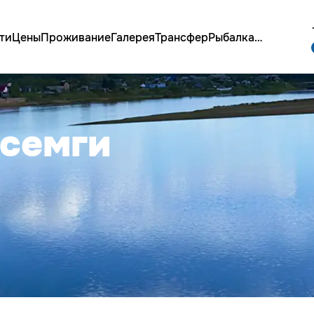
ти
Цены
Проживание
Галерея
Трансфер
Рыбалка
…
 семги