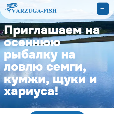
Приглашаем на
осеннюю
рыбалку на
ловлю семги,
кумжи, щуки и
хариуса!